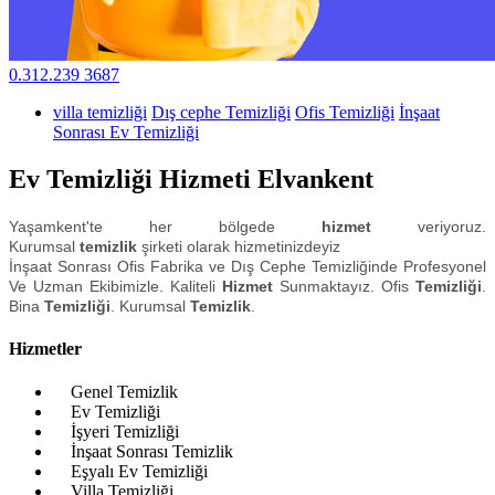
0.312.239 3687
villa temizliği
Dış cephe Temizliği
Ofis Temizliği
İnşaat
Sonrası Ev Temizliği
Ev Temizliği Hizmeti Elvankent
Yaşamkent'te her bölgede
hizmet
veriyoruz.
Kurumsal
temizlik
şirketi olarak hizmetinizdeyiz
İnşaat Sonrası Ofis Fabrika ve Dış Cephe Temizliğinde Profesyonel
Ve Uzman Ekibimizle. Kaliteli
Hizmet
Sunmaktayız. Ofis
Temizliği
.
Bina
Temizliği
. Kurumsal
Temizlik
.
Hizmetler
Genel Temizlik
Ev Temizliği
İşyeri Temizliği
İnşaat Sonrası Temizlik
Eşyalı Ev Temizliği
Villa Temizliği