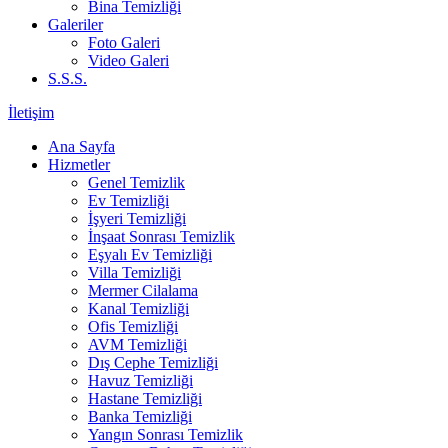
Bina Temizliği
Galeriler
Foto Galeri
Video Galeri
S.S.S.
İletişim
Ana Sayfa
Hizmetler
Genel Temizlik
Ev Temizliği
İşyeri Temizliği
İnşaat Sonrası Temizlik
Eşyalı Ev Temizliği
Villa Temizliği
Mermer Cilalama
Kanal Temizliği
Ofis Temizliği
AVM Temizliği
Dış Cephe Temizliği
Havuz Temizliği
Hastane Temizliği
Banka Temizliği
Yangın Sonrası Temizlik