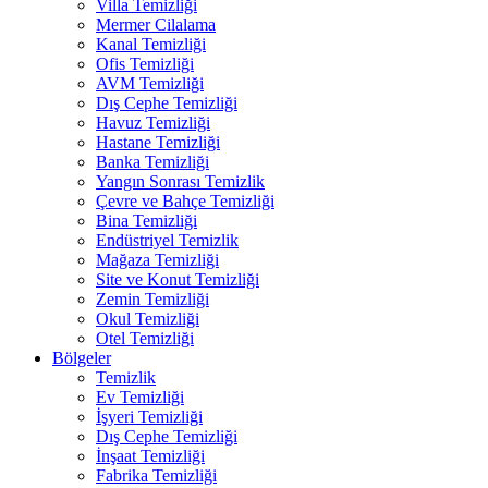
Villa Temizliği
Mermer Cilalama
Kanal Temizliği
Ofis Temizliği
AVM Temizliği
Dış Cephe Temizliği
Havuz Temizliği
Hastane Temizliği
Banka Temizliği
Yangın Sonrası Temizlik
Çevre ve Bahçe Temizliği
Bina Temizliği
Endüstriyel Temizlik
Mağaza Temizliği
Site ve Konut Temizliği
Zemin Temizliği
Okul Temizliği
Otel Temizliği
Bölgeler
Temizlik
Ev Temizliği
İşyeri Temizliği
Dış Cephe Temizliği
İnşaat Temizliği
Fabrika Temizliği