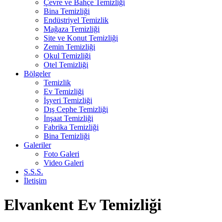
Çevre ve Bahçe Temizliği
Bina Temizliği
Endüstriyel Temizlik
Mağaza Temizliği
Site ve Konut Temizliği
Zemin Temizliği
Okul Temizliği
Otel Temizliği
Bölgeler
Temizlik
Ev Temizliği
İşyeri Temizliği
Dış Cephe Temizliği
İnşaat Temizliği
Fabrika Temizliği
Bina Temizliği
Galeriler
Foto Galeri
Video Galeri
S.S.S.
İletişim
Elvankent Ev Temizliği