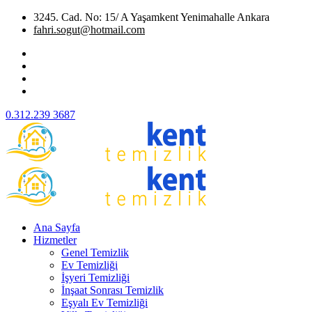
3245. Cad. No: 15/ A Yaşamkent Yenimahalle Ankara
fahri.sogut@hotmail.com
0.312.239 3687
Ana Sayfa
Hizmetler
Genel Temizlik
Ev Temizliği
İşyeri Temizliği
İnşaat Sonrası Temizlik
Eşyalı Ev Temizliği