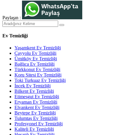
Paylaşın :
Ev Temizliği
Yaşamkent Ev Temizliği
Çayyolu Ev Temizliği
Ümitköy Ev Temizliği
Bağlıca Ev Temizliği
Türkkonut Ev Temizliği
Koru Sitesi Ev Temizliği
Toki Turkuaz Ev Temizliği
İncek Ev Temizliği
Bilkent Ev Temizliği
Etimesgut Ev Temizliği
Eryaman Ev Temizliği
Elvankent Ev Temizliği
Beytepe Ev Temizliği
Tulumtaş Ev Temizliği
Profesyonel Ev Temizliği
Kaliteli Ev Temizliği
Hesaplı Ev Temizliği