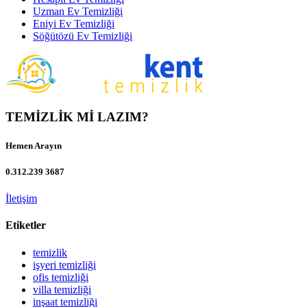
Uzman Ev Temizliği
Eniyi Ev Temizliği
Söğütözü Ev Temizliği
TEMİZLİK Mİ LAZIM?
Hemen Arayın
0.312.239 3687
İletişim
Etiketler
temizlik
işyeri temizliği
ofis temizliği
villa temizliği
inşaat temizliği