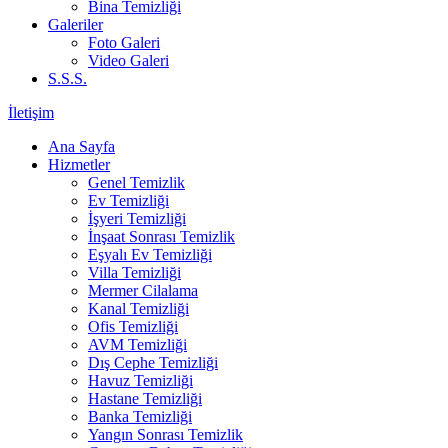
Bina Temizliği
Galeriler
Foto Galeri
Video Galeri
S.S.S.
İletişim
Ana Sayfa
Hizmetler
Genel Temizlik
Ev Temizliği
İşyeri Temizliği
İnşaat Sonrası Temizlik
Eşyalı Ev Temizliği
Villa Temizliği
Mermer Cilalama
Kanal Temizliği
Ofis Temizliği
AVM Temizliği
Dış Cephe Temizliği
Havuz Temizliği
Hastane Temizliği
Banka Temizliği
Yangın Sonrası Temizlik