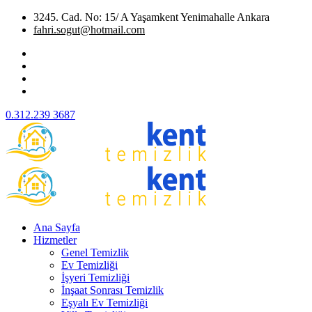
3245. Cad. No: 15/ A Yaşamkent Yenimahalle Ankara
fahri.sogut@hotmail.com
0.312.239 3687
Ana Sayfa
Hizmetler
Genel Temizlik
Ev Temizliği
İşyeri Temizliği
İnşaat Sonrası Temizlik
Eşyalı Ev Temizliği