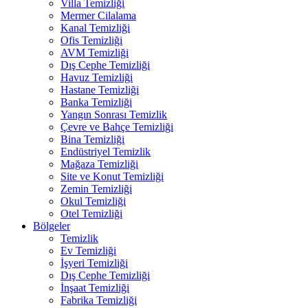
Villa Temizliği
Mermer Cilalama
Kanal Temizliği
Ofis Temizliği
AVM Temizliği
Dış Cephe Temizliği
Havuz Temizliği
Hastane Temizliği
Banka Temizliği
Yangın Sonrası Temizlik
Çevre ve Bahçe Temizliği
Bina Temizliği
Endüstriyel Temizlik
Mağaza Temizliği
Site ve Konut Temizliği
Zemin Temizliği
Okul Temizliği
Otel Temizliği
Bölgeler
Temizlik
Ev Temizliği
İşyeri Temizliği
Dış Cephe Temizliği
İnşaat Temizliği
Fabrika Temizliği