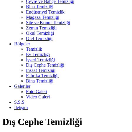
Çevre ve Bahçe Temizliği
Bina Temizliği
Endüstriyel Temizlik
Mağaza Temizliği
Site ve Konut Temizliği
Zemin Temizliği
Okul Temizliği
Otel Temizliği
Bölgeler
Temizlik
Ev Temizliği
İşyeri Temizliği
Dış Cephe Temizliği
İnşaat Temizliği
Fabrika Temizliği
Bina Temizliği
Galeriler
Foto Galeri
Video Galeri
S.S.S.
İletişim
Dış Cephe Temizliği